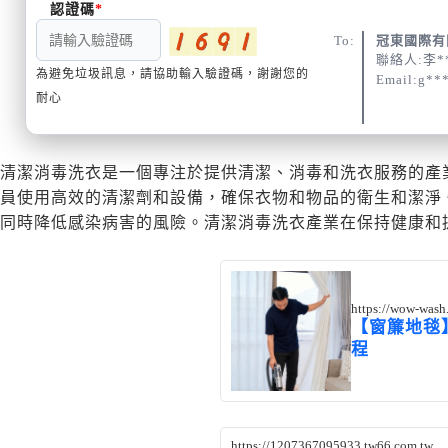
認證碼
To:
冠東國際有
聯絡人:李*
為避免垃圾訊息，請協助輸入驗證碼，謝謝您的
Email:g**
耐心
清潔消毒洗衣是一個專注於提供清潔、消毒和洗衣服務的產
員使用高效的清潔劑和設備，確保衣物和物品的衛生和潔淨
同時降低感染病害的風險。清潔消毒洗衣產業在保持健康和
https://wow-was
【窗簾地毯
程
https://1207367095933.tw66.com.tw