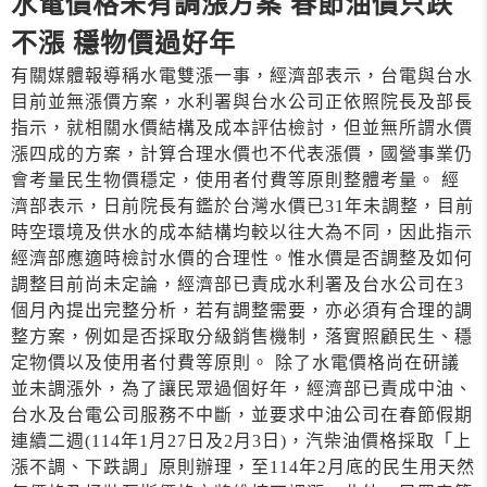
水電價格未有調漲方案 春節油價只跌
不漲 穩物價過好年
有關媒體報導稱水電雙漲一事，經濟部表示，台電與台水
目前並無漲價方案，水利署與台水公司正依照院長及部長
指示，就相關水價結構及成本評估檢討，但並無所謂水價
漲四成的方案，計算合理水價也不代表漲價，國營事業仍
會考量民生物價穩定，使用者付費等原則整體考量。 經
濟部表示，日前院長有鑑於台灣水價已31年未調整，目前
時空環境及供水的成本結構均較以往大為不同，因此指示
經濟部應適時檢討水價的合理性。惟水價是否調整及如何
調整目前尚未定論，經濟部已責成水利署及台水公司在3
個月內提出完整分析，若有調整需要，亦必須有合理的調
整方案，例如是否採取分級銷售機制，落實照顧民生、穩
定物價以及使用者付費等原則。 除了水電價格尚在研議
並未調漲外，為了讓民眾過個好年，經濟部已責成中油、
台水及台電公司服務不中斷，並要求中油公司在春節假期
連續二週(114年1月27日及2月3日)，汽柴油價格採取「上
漲不調、下跌調」原則辦理，至114年2月底的民生用天然