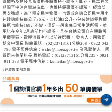
氣價格及桶裝瓦斯價格亦將維持不調漲。此外，民眾春節
期間至中油直營站洗車，也維持優惠價不調漲。 經濟部
再次強調，為了穩定民生物價，也責成台糖公司民生用小
包砂糖維持每公斤36元，沙拉油3公升小包裝建議零售價
每瓶也維持169元不變，滿足一般家庭日常生活所需，並
承諾在今年2月底前均不調漲，且在台糖公司自有通路設
平價專區，歡迎消費者可以前往選購。 發言人：國營司
胡文中司長 聯絡電話：(02)23713161分機208、0922-042
-786 電子郵件信箱：wchu@moea.gov.tw 業務聯絡人：國
營司古美蘭科長 聯絡電話：(02)23713161分機235、0921
-911-383 電子郵件信箱：kumeilan@moea.gov.tw
#經濟部本部新聞